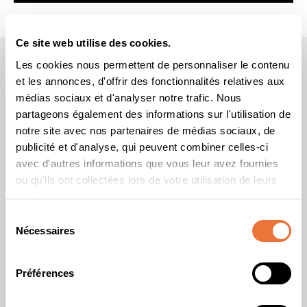
Ce site web utilise des cookies.
Les cookies nous permettent de personnaliser le contenu
et les annonces, d'offrir des fonctionnalités relatives aux
médias sociaux et d'analyser notre trafic. Nous
Téléchargez la brochure
partageons également des informations sur l'utilisation de
notre site avec nos partenaires de médias sociaux, de
publicité et d'analyse, qui peuvent combiner celles-ci
avec d'autres informations que vous leur avez fournies
Je fais la démarche en tant que
*
ou qu'ils ont collectées lors de votre utilisation de leurs
services.
Entreprise
Prescripteur
Individuel
Sélection
Civilité
Nécessaires
du
Madame
Monsieur
consentement
Ne souhaite pas répondre
Préférences
Nom
*