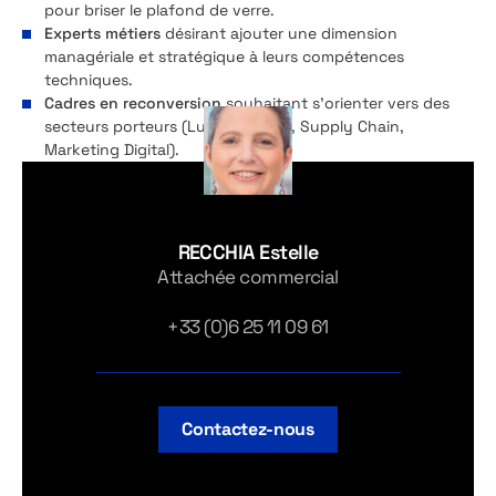
pour briser le plafond de verre.
Experts métiers
désirant ajouter une dimension
managériale et stratégique à leurs compétences
techniques.
Cadres en reconversion
souhaitant s’orienter vers des
secteurs porteurs (Luxe, Finance, Supply Chain,
Marketing Digital).
RECCHIA Estelle
Attachée commercial
+33 (0)6 25 11 09 61
Contactez-nous