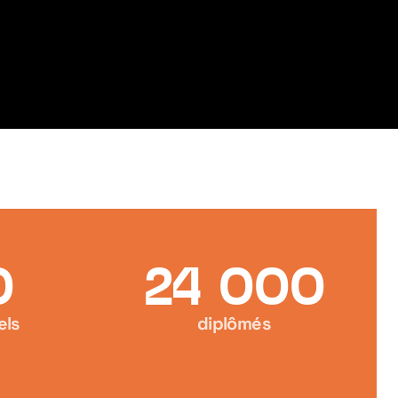
0
24 000
els
diplômés