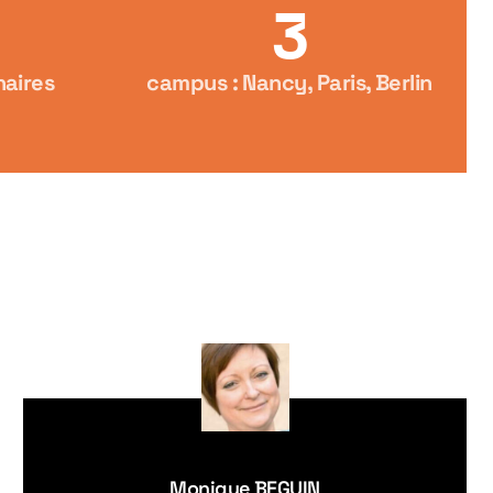
3
naires
campus : Nancy, Paris, Berlin
Monique BEGUIN