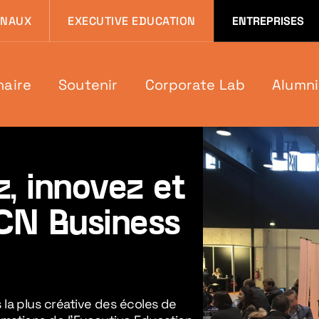
 page
ONAUX
EXECUTIVE EDUCATION
ENTREPRISES
naire
Soutenir
Corporate Lab
Alumni
z, innovez et
CN Business
a plus créative des écoles de