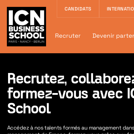
Aller au contenu
Aller au menu
Aller au pied de
CANDIDATS
INTERNATI
Recruter
Devenir parte
Recrutez, collabore
formez-vous avec I
School
Accédez à nos talents formés au management dans l