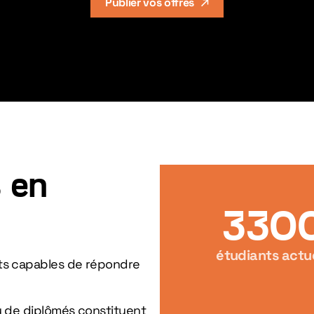
Publier vos offres
s en
330
étudiants actu
ts capables de répondre
u de diplômés constituent