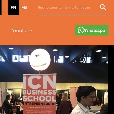
Rechercher
FR
EN
sur
Rech
icn-
artem.com
:
L'école
Whatsapp