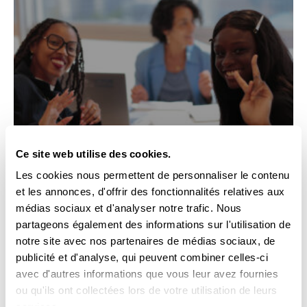
Ce site web utilise des cookies.
Forum de recrutement
Les cookies nous permettent de personnaliser le contenu
Découvrir l'événement
et les annonces, d'offrir des fonctionnalités relatives aux
médias sociaux et d'analyser notre trafic. Nous
partageons également des informations sur l'utilisation de
En ligne
︱07.10.26 - 09.10.26
notre site avec nos partenaires de médias sociaux, de
publicité et d'analyse, qui peuvent combiner celles-ci
avec d'autres informations que vous leur avez fournies
ou qu'ils ont collectées lors de votre utilisation de leurs
services.