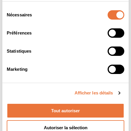
Sélection
Nécessaires
du
consentement
Préférences
Statistiques
Forum de recrutement virtuel
Découvrir l'événement
Marketing
Paris, Nancy, En ligne
︱04.03.27
Afficher les détails
Tout autoriser
Autoriser la sélection