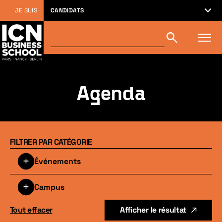
JE SUIS
CANDIDATS
Rechercher
Rechercher
sur
icn-
artem.com
:
Agenda
FILTRER PAR CATÉGORIE
Événements
Campus
Tout effacer
Afficher le résultat