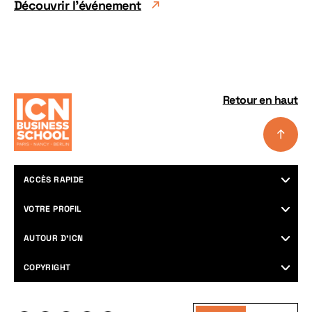
Découvrir l'événement
Retour en haut
ACCÈS RAPIDE
Programmes
VOTRE PROFIL
Nos campus
Futurs étudiants
AUTOUR D’ICN
Career center
Professionnels & managers
Recherche
Agenda
COPYRIGHT
Entreprises
Devenir partenaire
Soutenir ICN
International
Plan du site
Espace Presse
Informations légales