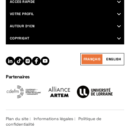
ACCÈS RAPIDE
Programmes
VOTRE PROFIL
Nos campus
Futurs étudiants
AUTOUR D’ICN
Career center
Professionnels & managers
Recherche
Agenda
COPYRIGHT
Entreprises
Devenir partenaire
Soutenir ICN
International
Plan du site
Espace Presse
Informations légales
FRANÇAIS
ENGLISH
Recrutement
Politique de confidentialité
Contact
Partenaires
Plan du site
Informations légales
Politique de
confidentialité