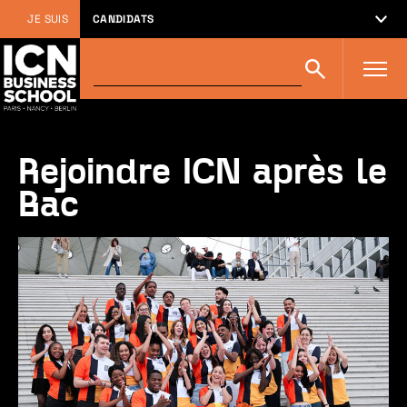
JE SUIS
CANDIDATS
Rechercher
Rechercher
sur
icn-
artem.com
:
Rejoindre ICN après le
Bac