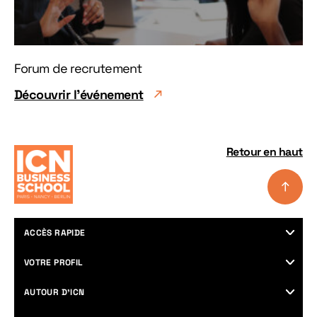
Forum de recrutement
Découvrir l'événement
Retour en haut
ACCÈS RAPIDE
Programmes
VOTRE PROFIL
Nos campus
Futurs étudiants
AUTOUR D’ICN
Career center
Professionnels & managers
Recherche
Agenda