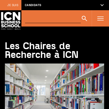
JE SUIS
CANDIDATS
Rechercher
Rechercher
sur
icn-
artem.com
:
Les Chaires de
Recherche à ICN