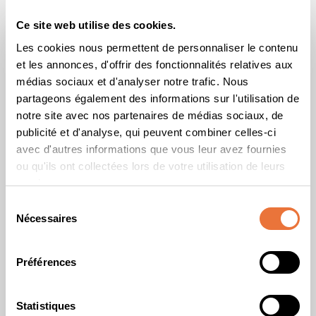
Ce site web utilise des cookies.
Les cookies nous permettent de personnaliser le contenu
et les annonces, d'offrir des fonctionnalités relatives aux
Chaire Biodiversité et Reporting ESG
médias sociaux et d'analyser notre trafic. Nous
partageons également des informations sur l'utilisation de
notre site avec nos partenaires de médias sociaux, de
Hakim Ben Othman · Laura Recuero Virto
publicité et d'analyse, qui peuvent combiner celles-ci
avec d'autres informations que vous leur avez fournies
Découvrir la Chaire
ou qu'ils ont collectées lors de votre utilisation de leurs
services.
Sélection
Nécessaires
du
consentement
Préférences
Statistiques