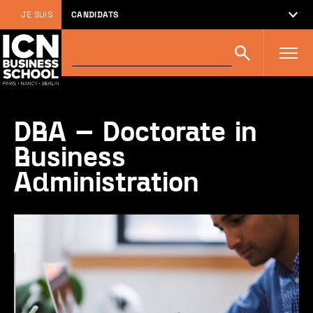
JE SUIS
CANDIDATS
Rechercher
Rechercher
sur
icn-
artem.com
:
DBA – Doctorate in
Business
Administration