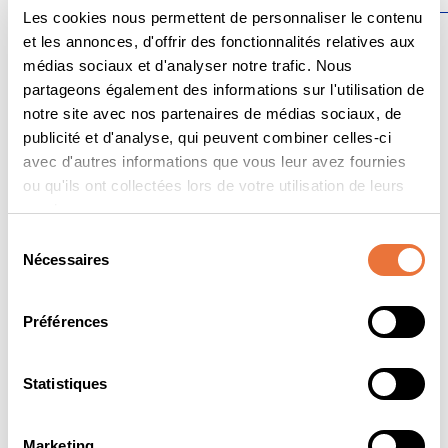
Les cookies nous permettent de personnaliser le contenu
et les annonces, d'offrir des fonctionnalités relatives aux
médias sociaux et d'analyser notre trafic. Nous
partageons également des informations sur l'utilisation de
1. Une flexibilité d’apprentissage totale
notre site avec nos partenaires de médias sociaux, de
conçue pour les dirigeants
publicité et d'analyse, qui peuvent combiner celles-ci
avec d'autres informations que vous leur avez fournies
Menez de front votre carrière et vos ambitions
ou qu'ils ont collectées lors de votre utilisation de leurs
académiques. Le format 100 % en ligne vous permet
services.
d’étudier à votre rythme, où que vous soyez dans le
monde. Pour garantir votre réussite, vous bénéficiez d’un
Sélection
mentorat individuel par un enseignant-chercheur
Nécessaires
du
international et de réunions de suivi mensuelles
consentement
personnalisées.
Préférences
2. Un double diplôme international de
prestige
Statistiques
Propulsez votre reconnaissance sur le marché mondial. Ce
Marketing