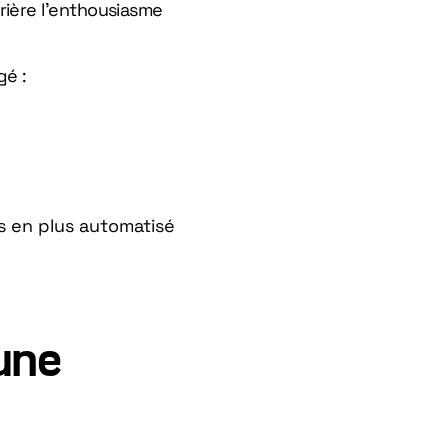
ière l’enthousiasme
gé :
 en plus automatisé
une