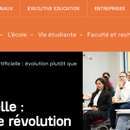
 page
ONAUX
EXECUTIVE EDUCATION
ENTREPRISES
L'école
Vie étudiante
Faculté et rec
tificielle : évolution plutôt que
lle :
e révolution