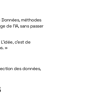
é
Données, méthodes
ge de l’IA, sans passer
L’idée, c’est de
s. »
otection des données,
s