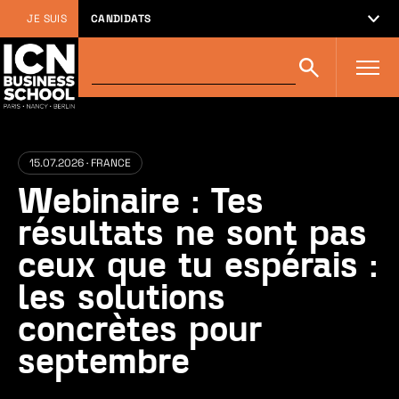
JE SUIS
CANDIDATS
Rechercher
Rechercher
sur
icn-
artem.com
:
15.07.2026 · FRANCE
Webinaire : Tes
résultats ne sont pas
ceux que tu espérais :
les solutions
concrètes pour
septembre