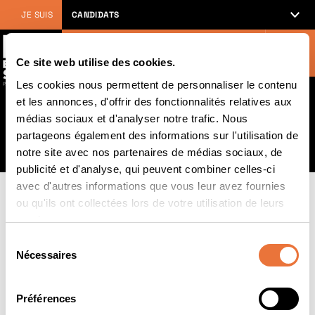
JE SUIS
CANDIDATS
Rechercher
Rechercher
sur
Ce site web utilise des cookies.
icn-
Les cookies nous permettent de personnaliser le contenu
artem.com
et les annonces, d'offrir des fonctionnalités relatives aux
:
médias sociaux et d'analyser notre trafic. Nous
L'école
partageons également des informations sur l'utilisation de
notre site avec nos partenaires de médias sociaux, de
publicité et d'analyse, qui peuvent combiner celles-ci
avec d'autres informations que vous leur avez fournies
Retour en haut
ou qu'ils ont collectées lors de votre utilisation de leurs
services.
Sélection
Nécessaires
du
consentement
ACCÈS RAPIDE
Préférences
Programmes
VOTRE PROFIL