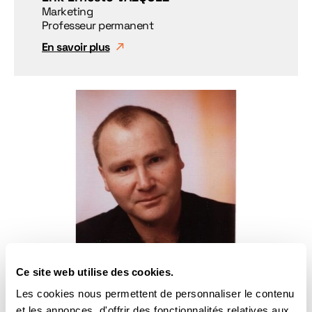
Marketing
Professeur permanent
En savoir plus
Ce site web utilise des cookies.
Michel VERLAINE
Finance, Audit, Comptabilité et Contrôle
Les cookies nous permettent de personnaliser le contenu
Professeur permanent
et les annonces, d'offrir des fonctionnalités relatives aux