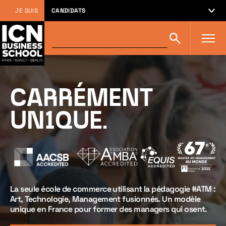
JE SUIS
CANDIDATS
Rechercher
Rechercher
sur
icn-
artem.com
:
CARRÉMENT
UN1QUE.
La seule école de commerce utilisant la pédagogie #ATM :
Art, Technologie, Management fusionnés. Un modèle
unique en France pour former des managers qui osent.