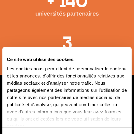
+ 140
universités partenaires
3
campus en Europe
Ce site web utilise des cookies.
Les cookies nous permettent de personnaliser le contenu
et les annonces, d'offrir des fonctionnalités relatives aux
médias sociaux et d'analyser notre trafic. Nous
partageons également des informations sur l'utilisation de
Ces entreprises recrutent nos
notre site avec nos partenaires de médias sociaux, de
talents
publicité et d'analyse, qui peuvent combiner celles-ci
avec d'autres informations que vous leur avez fournies
ou qu'ils ont collectées lors de votre utilisation de leurs
services.